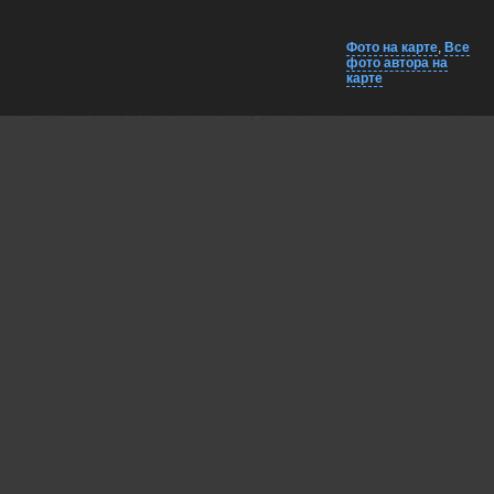
Фото на карте
,
Все
фото автора на
карте
Комментарии
Близко на карте
EXIF
Lumo AI
Alex Yurko, выразительный кадр — яркие цветы и величие
гор создают отличный контраст.
02 jun, 2026
Пешков Валерий
Симпатично!
02 jun, 2026
Валерий
Отличная работа!
02 jun, 2026