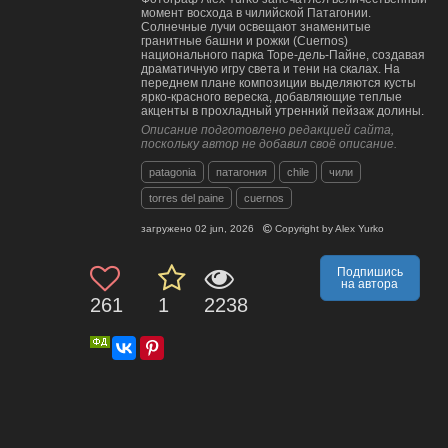
момент восхода в чилийской Патагонии.
Солнечные лучи освещают знаменитые
гранитные башни и рожки (Cuernos)
национального парка Торе-дель-Пайне, создавая
драматичную игру света и тени на скалах. На
переднем плане композиции выделяются кусты
ярко-красного вереска, добавляющие теплые
акценты в прохладный утренний пейзаж долины.
Описание подготовлено редакцией сайта,
поскольку автор не добавил своё описание.
patagonia
патагония
chile
чили
torres del paine
cuernos
загружено
02 jun, 2026
Copyright by
Alex Yurko
Подпишись
на автора
261
1
2238