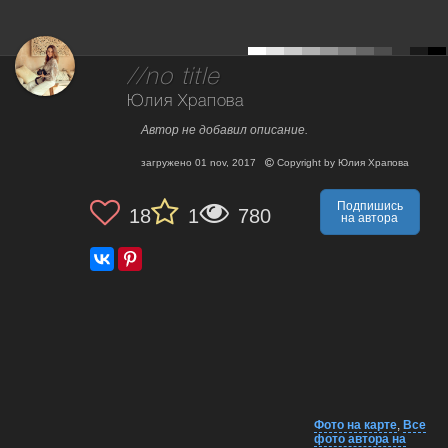
//no title
Юлия Храпова
Автор не добавил описание.
загружено
01 nov, 2017
Copyright by
Юлия Храпова
Подпишись
18
1
780
на автора
Фото на карте
,
Все
фото автора на