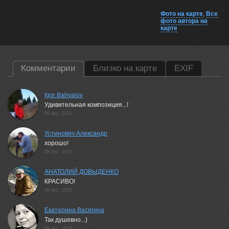
Фото на карте
,
Все
фото автора на
карте
Комментарии
Близко на карте
EXIF
Igor Bahvalov
Удивительная композиция...!
08 dec, 2013
Устинович Александр
хорошо!
08 dec, 2013
АНАТОЛИЙ ДОВЫДЕНКО
КРАСИВО!
08 dec, 2013
Екатерина Васягина
Так душевно...)
08 dec, 2013