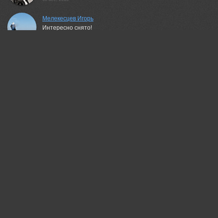
Мелекесцев Игорь
Интересно снято!
08 dec, 2013
LudmilaNG
Интересно и красиво!
08 dec, 2013
Гагик Мхитарян
Здорово!
08 dec, 2013
ФЁДОР
хорошо!
08 dec, 2013
Zbyszek Walkiewicz
Very good...
08 dec, 2013
Сергей Тишкевич (seti)
отражения, свет и тени - очень мне)