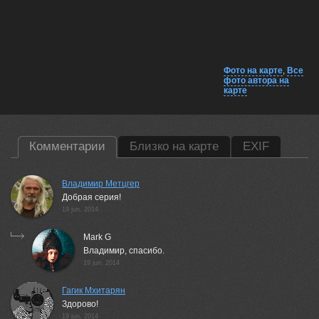
Фото на карте
,
Все
фото автора на
карте
Комментарии
Близко на карте
EXIF
Владимир Метцгер
Добрая серия!
19 jun, 2014
Mark G
Владимир, спасибо.
19 jun, 2014
Гагик Мхитарян
Здорово!
19 jun, 2014