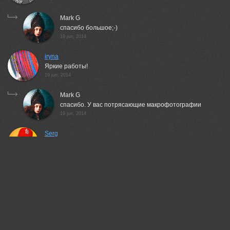
Mark G
спасибо большое;-)
19 jun, 2014
iryna
Яркие работы!
19 jun, 2014
Mark G
спасибо. У вас потрясающие макрофотографии
19 jun, 2014
Serg
понравилась серия
20 jun, 2014
Mark G
Serg , спасибо.
21 jun, 2014
Gosha Gudvin
Красивая и позитивная серия!
20 jun, 2014