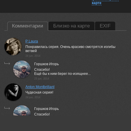
карте
Комментарии
Близко на карте
EXIF
P Laura
Понравилась серия. Очень красиво смотрятся изгибы
ветвей
24 jun, 2014
Горшков Игорь
Спасибо!
Ещё бы к ним берег по-изящнее...
25 jun, 2014
Anton Montbrillant
Чудесная серия!
24 jun, 2014
Горшков Игорь
Спасибо!
24 jun, 2014
Пешков Валерий