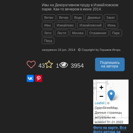
Ивы на Декоративном пруду в Измайловском
парке. Как-то вечером в июне 2014.
Ветви
Вечер
Вода
Деревья
Закат
Ивы
Измайлово
Измайловский
Июнь
Лето
Листя
Москва
Отражения
Парк
Пруд
загружено
24 jun, 2014
Copyright by
Горшков Игорь
Подпишись
43
1
3954
на автора
+
−
Leaflet
| ©
OpenStreetMap,
Данные страницы
1000 km
актуальны на
1000 mi
момент 01.01.2022
Фото на карте
,
Все
фото автора на