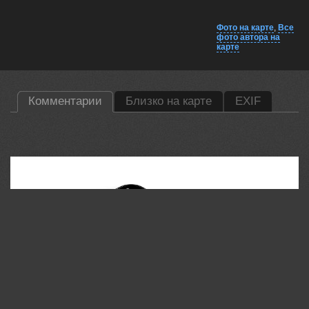
Фото на карте
,
Все
фото автора на
карте
Комментарии
Близко на карте
EXIF