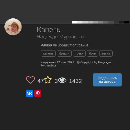
Капель
Надежда Муравьёва
Автор не добавил описание.
капель
брызги
треки
боке
весна
загружено
17 mar, 2022
Copyright by
Надежда
Муравьёва
Подпишись
47
3
1432
на автора