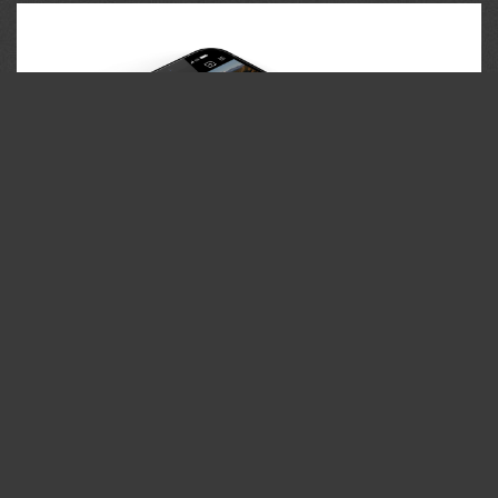
35PHOTO Mobile App
Загружайте работы на сайт прямо из мобильного
приложения. Ставьте лайки, подписывайтесь на других
участников, оставляйте комментарии. Возможность
смотреть за тем кто поставил вам лайк, а так же
возможность загружать работы в приложение
участникам не прошедшим модерацию.