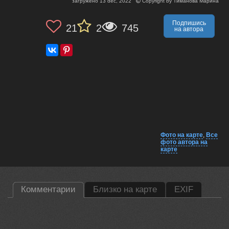
загружено
13 dec, 2022
Copyright by
Тиманова Марина
Подпишись
21
2
745
на автора
Фото на карте
,
Все
фото автора на
карте
Комментарии
Близко на карте
EXIF