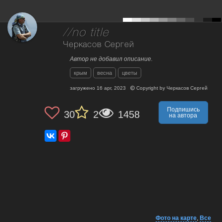
//no title
Черкасов Сергей
Автор не добавил описание.
крым
весна
цветы
загружено
16 apr, 2023
Copyright by
Черкасов Сергей
Подпишись
30
2
1458
на автора
Фото на карте
,
Все