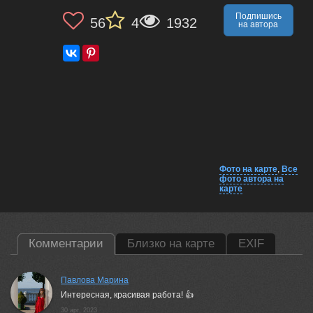
Подпишись
56
4
1932
на автора
Фото на карте
,
Все
фото автора на
карте
Комментарии
Близко на карте
EXIF
Павлова Марина
Интересная, красивая работа! 👍
30 apr, 2023