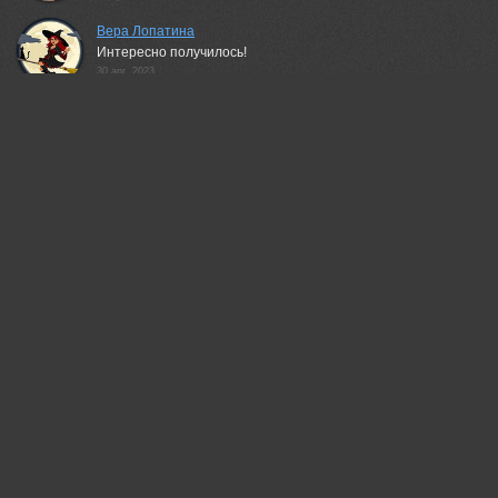
Вера Лопатина
Интересно получилось!
30 apr, 2023
Sergejs Barkans
Благодарю
30 apr, 2023
Гори Василий
Класс!
01 may, 2023
Sergejs Barkans
Спасибо
01 may, 2023