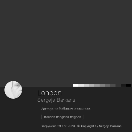
London
Sergejs Barkans
Автор не добавил описание.
#london #england #bigben
загружено
29 apr, 2023
Copyright by
Sergejs Barkans