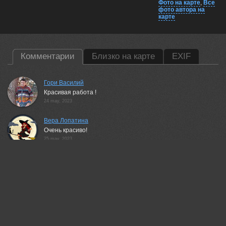
Фото на карте
,
Все
фото автора на
карте
Комментарии
Близко на карте
EXIF
Гори Василий
Красивая работа !
24 may, 2023
Вера Лопатина
Очень красиво!
25 may, 2023
Урасов Олег
Весьма!
25 may, 2023