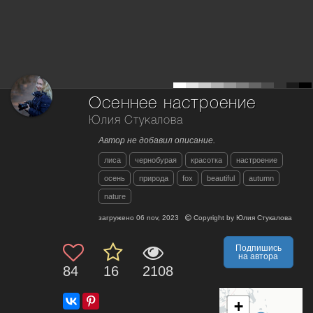
Осеннее настроение
Юлия Стукалова
Автор не добавил описание.
лиса
чернобурая
красотка
настроение
осень
природа
fox
beautiful
autumn
nature
загружено
06 nov, 2023
Copyright by
Юлия Стукалова
Подпишись
на автора
84
16
2108
+