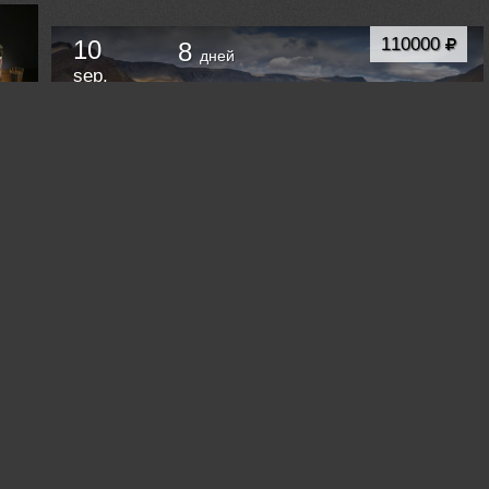
110000
10
8
дней
sep.
ФОТОТУР В ХИБИНЫ
Кировск
Russia /