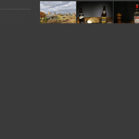
У автора:
241
фото
Камера:
EOS 6D
Объектив:
11