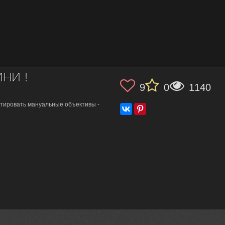
НИ !
9
0
1140
стировать мануальные объективы -
р