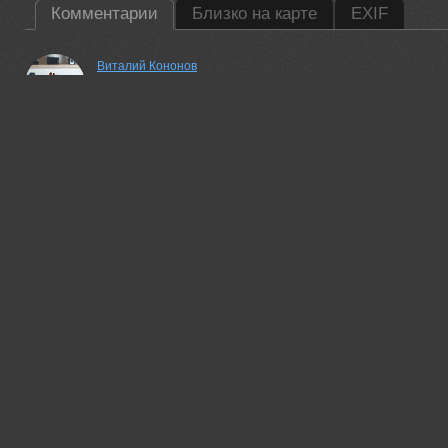
Комментарии
Близко на карте
EXIF
Виталий Кононов
возможно Богини и отдыхают, но явно что не там и не так!
29 jan, 2017
Клековкин Александр
и откуда вам знать - вы ж там не были!)
29 jan, 2017