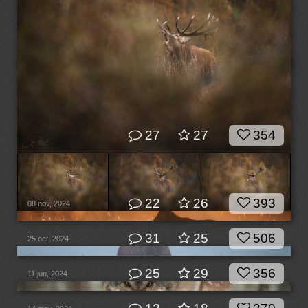
27
27
354
22
26
393
08 nov, 2024
31
25
506
25 oct, 2024
25
29
356
11 jun, 2024