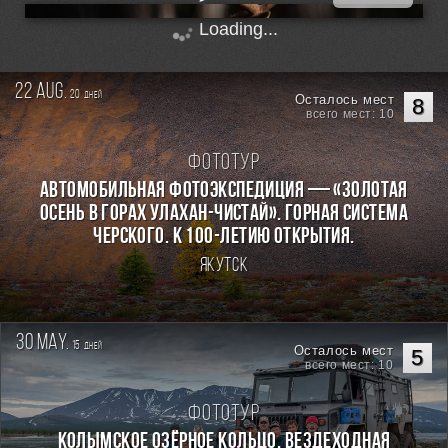
Loading...
22 aug.
20
дней
Осталось мест
8
всего мест: 10
Фототур
Автомобильная фотоэкспедиция — «Золотая
осень в горах Улахан-Чистай». Горная система
Черского. К 100-летию открытия.
Якутск
30 may.
15
дней
Осталось мест
5
всего мест: 10
Фототур
КОЛЫМСКОЕ ОЗЁРНОЕ КОЛЬЦО. Вездеходная