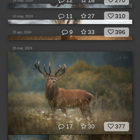
12
18
270
14 may, 2024
11
27
310
10 may, 2024
9
33
396
25 apr, 2024
25 mar, 2024
17
30
377