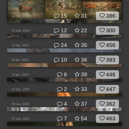
15
31
386
18 mar, 2024
12
22
300
15 mar, 2024
24
35
456
14 feb, 2024
10
36
393
29 jan, 2024
6
39
446
21 jan, 2024
2
33
447
14 dec, 2023
4
37
362
30 nov, 2023
7
54
463
17 nov, 2023