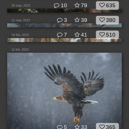
10
79
635
26 may, 2023
3
39
380
11 may, 2023
7
41
510
19 feb, 2023
11 feb, 2023
5
33
365