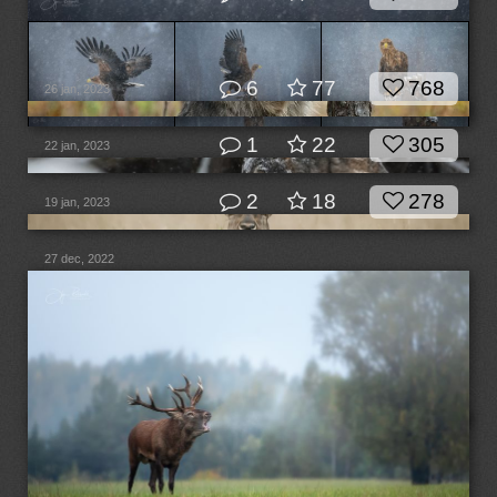
6
77
768
26 jan, 2023
1
22
305
22 jan, 2023
2
18
278
19 jan, 2023
27 dec, 2022