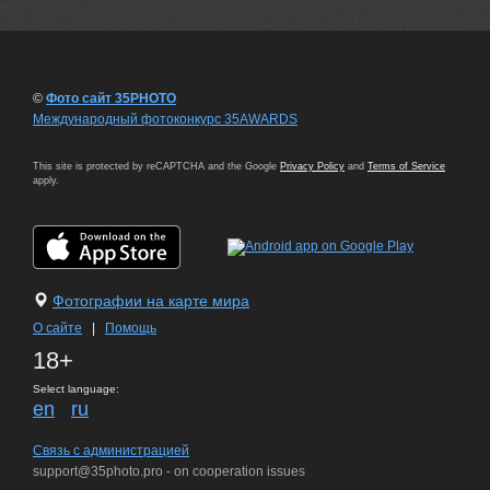
©
Фото сайт 35PHOTO
Международный фотоконкурс 35AWARDS
This site is protected by reCAPTCHA and the Google
Privacy Policy
and
Terms of Service
apply.
Фотографии на карте мира
О сайте
|
Помощь
18+
Select language:
en
ru
Связь с администрацией
support@35photo.pro - on cooperation issues