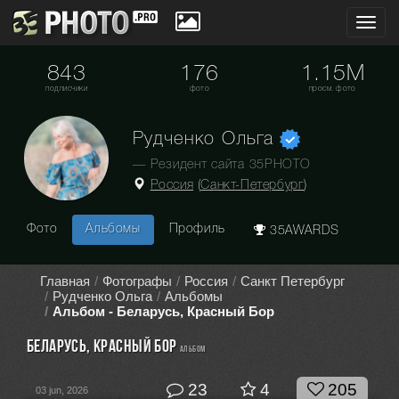
Toggl
navig
843
176
1.15M
подписчики
фото
просм. фото
Рудченко Ольга
— Резидент сайта 35PHOTO
Россия
(
Санкт-Петербург
)
Фото
Альбомы
Профиль
35AWARDS
Главная
Фотографы
Россия
Санкт Петербург
Рудченко Ольга
Альбомы
Альбом - Беларусь, Красный Бор
Беларусь, Красный Бор
альбом
23
4
205
03 jun, 2026