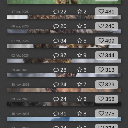
22
2
481
17 apr, 2026
20
5
240
06 apr, 2026
34
5
409
07 feb, 2026
37
9
344
02 feb, 2026
28
6
313
29 jan, 2026
24
7
329
30 nov, 2025
24
8
358
23 nov, 2025
31
8
275
15 nov, 2025