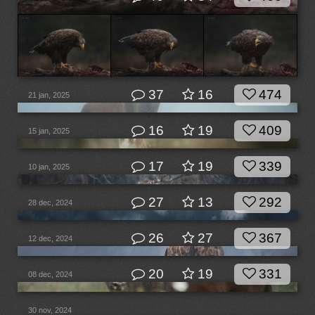
37
16
474
21 jan, 2025
16
19
409
15 jan, 2025
17
19
339
10 jan, 2025
27
13
292
28 dec, 2024
26
27
367
12 dec, 2024
20
19
331
08 dec, 2024
30 nov, 2024