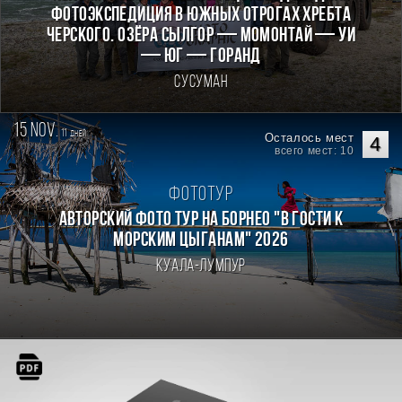
фотоэкспедиция в южных отрогах хребта
Черского. Озёра Сылгор — Момонтай — Уи
— Юг — Горанд
Сусуман
15 nov.
11
дней
Осталось мест
4
всего мест: 10
Фототур
Авторский фото тур на Борнео "В гости к
морским цыганам" 2026
Куала-Лумпур