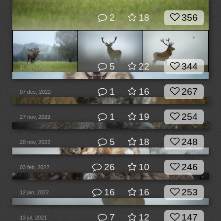
2
18
356
5
22
344
11 dec, 2022
1
16
267
07 dec, 2022
1
19
254
27 nov, 2022
5
18
248
20 nov, 2022
26
10
246
03 feb, 2022
16
16
253
12 jan, 2022
7
12
147
13 jul, 2021