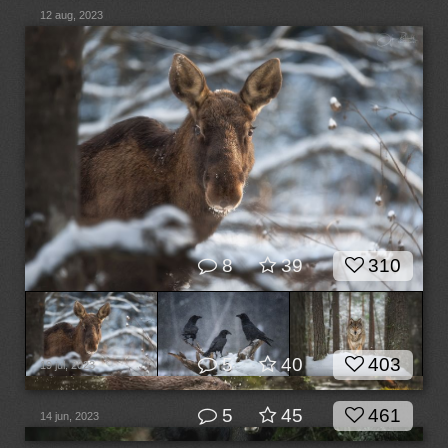
12 aug, 2023
8
39
310
5
40
403
19 jul, 2023
5
45
461
14 jun, 2023