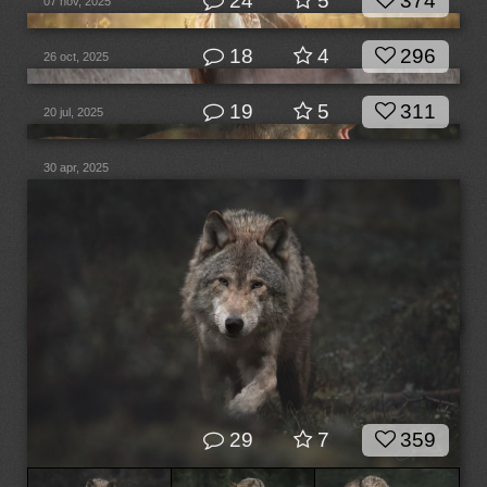
24
5
374
07 nov, 2025
18
4
296
26 oct, 2025
19
5
311
20 jul, 2025
30 apr, 2025
29
7
359