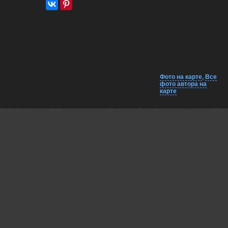
Фото на карте
,
Все
фото автора на
карте
Комментарии
Близко на карте
EXIF
Беденко Григорий
суперовская!
07 apr, 2025
gégé moi
Чудесен
15 may, 2025