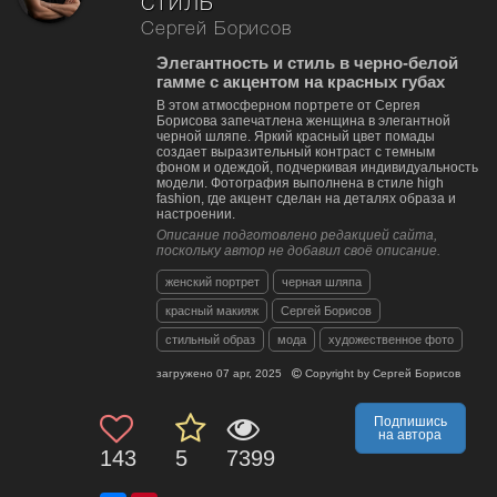
стиль
Сергей Борисов
Элегантность и стиль в черно-белой
гамме с акцентом на красных губах
В этом атмосферном портрете от Сергея
Борисова запечатлена женщина в элегантной
черной шляпе. Яркий красный цвет помады
создает выразительный контраст с темным
фоном и одеждой, подчеркивая индивидуальность
модели. Фотография выполнена в стиле high
fashion, где акцент сделан на деталях образа и
настроении.
Описание подготовлено редакцией сайта,
поскольку автор не добавил своё описание.
женский портрет
черная шляпа
красный макияж
Сергей Борисов
стильный образ
мода
художественное фото
загружено
07 apr, 2025
Copyright by
Сергей Борисов
Подпишись
на автора
143
5
7399