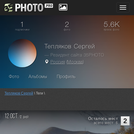
Toggl
navig
1
2
5.6K
подписчики
фото
просм. фото
Тепляков Сергей
— Резидент сайта 35PHOTO
Россия
(
Москва
)
Фото
Альбомы
Профиль
Тепляков Сергей
\ Теги \
12 oct.
12
дней
Осталось мест
2
всего мест: 6