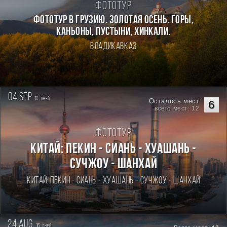
Фототур
Фототур в Грузию. Золотая осень. Горы,
каньоны, пустыни, хинкали.
Владикавказ
04 sep.
10
дней
Осталось мест
6
всего мест: 12
Фототур
Китай: Пекин - Сиань - Хуашань -
Сучжоу - Шанхай
Китай: Пекин - Сиань - Хуашань - Сучжоу - Шанхай
24 aug.
16
дней