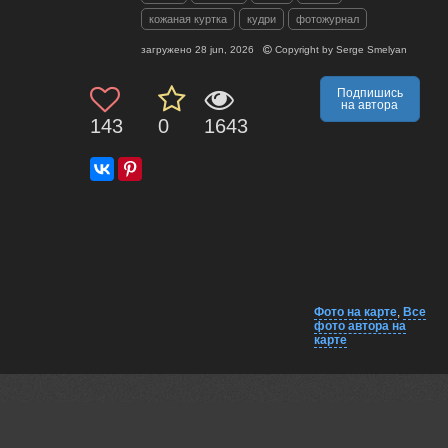
кожаная куртка
кудри
фотожурнал
загружено
28 jun, 2026
Copyright by
Serge Smelyan
Подпишись
на автора
143
0
1643
Фото на карте
,
Все
фото автора на
карте
Комментарии
Близко на карте
EXIF