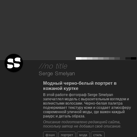
//no title
Serge Smelyan
Модный черно-белый портрет в
кожаной куртке
В этой работе фотограф Serge Smelyan
запечатлел модель с выразительным взглядом и
волнистыми волосами. Черно-белая палитра
подчеркивает текстуру кожи и создает атмосферу
современной уличной моды, где важен каждый
ракурс и деталь образа.
Описание подготовлено редакцией сайта,
поскольку автор не добавил своё описание.
фэшн
портрет
мода
стиль