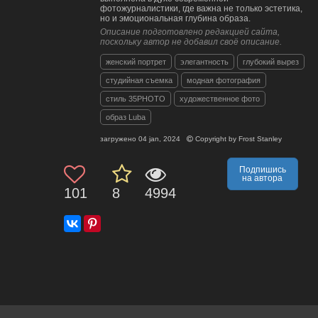
фотожурналистики, где важна не только эстетика,
но и эмоциональная глубина образа.
Описание подготовлено редакцией сайта,
поскольку автор не добавил своё описание.
женский портрет
элегантность
глубокий вырез
студийная съемка
модная фотография
стиль 35PHOTO
художественное фото
образ Luba
загружено
04 jan, 2024
Copyright by
Frost Stanley
Подпишись
на автора
101
8
4994