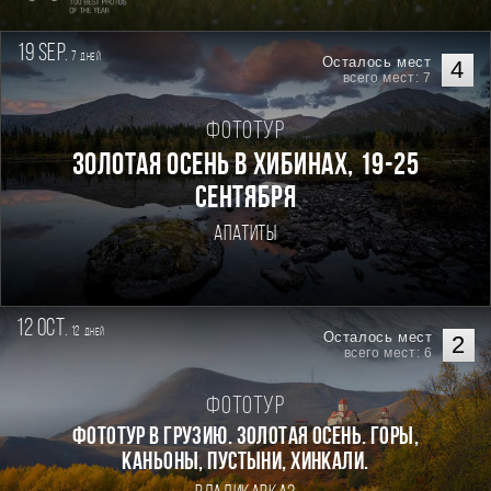
19 sep.
7
дней
Осталось мест
4
всего мест: 7
Фототур
Золотая осень в Хибинах, 19-25
сентября
Апатиты
12 oct.
12
дней
Осталось мест
2
всего мест: 6
Фототур
Фототур в Грузию. Золотая осень. Горы,
каньоны, пустыни, хинкали.