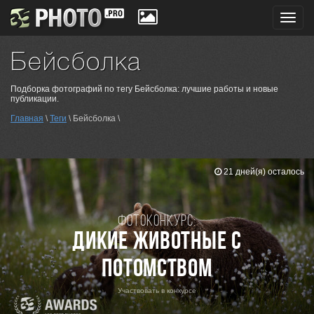
Toggl
navig
Бейсболка
Подборка фотографий по тегу Бейсболка: лучшие работы и новые
публикации.
Главная
\
Теги
\ Бейсболка \
21 дней(я) осталось
Фотоконкурс:
Дикие животные с
потомством
Участвовать в конкурсе