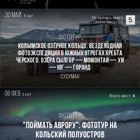
30 май.
15
дней
Осталось мест
5
всего мест: 10
Фототур
КОЛЫМСКОЕ ОЗЁРНОЕ КОЛЬЦО. Вездеходная
фотоэкспедиция в южных отрогах хребта
Черского. Озёра Сылгор — Момонтай — Уи
— Юг — Горанд
Сусуман
06 фев.
9
дней
Всего мест:
6
Фототур
"Поймать Аврору": фототур на
Кольский полуостров