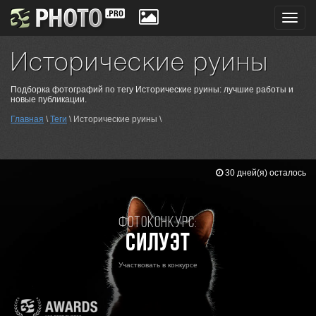
Toggl
navig
Исторические руины
Подборка фотографий по тегу Исторические руины: лучшие работы и
новые публикации.
Главная
\
Теги
\ Исторические руины \
30 дней(я) осталось
Фотоконкурс:
Силуэт
Участвовать в конкурсе