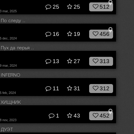
25
25
512
3 mar, 2025
По следу ..
© Влад Соколовский
16
19
456
5 dec, 2024
Пух да перья ..
© Влад Соколовский
13
27
313
9 mar, 2024
INFERNO
© Влад Соколовский
11
31
312
5 feb, 2024
ХИЩНИК
© Влад Соколовский
1
43
452
8 nov, 2023
ДУЭТ