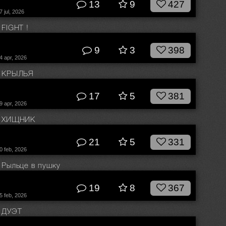
13
9
427
7 jul, 2026
FIGHT !
© Влад Соколовский
9
3
398
4 apr, 2026
КРЫЛЬЯ
© Влад Соколовский
17
5
381
9 apr, 2026
ХИЩНИК
© Влад Соколовский
21
5
331
0 feb, 2026
Рыльце в пушку
© Влад Соколовский
19
8
367
5 feb, 2026
ДУЭТ
© Влад Соколовский