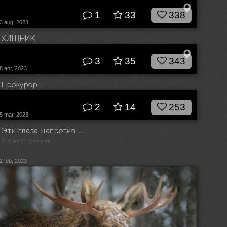
© Влад Соколовский
1
33
338
3 aug, 2023
ХИЩНИК
© Влад Соколовский
3
35
343
8 apr, 2023
Прокурор
© Влад Соколовский
2
14
253
5 mar, 2023
Эти глаза напротив ..
© Влад Соколовский
2 feb, 2023