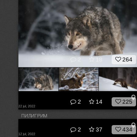
2
18
264
2
14
225
Красноборские сюжеты
22 jul, 2022
© Влад Соколовский
ПИЛИГРИМ
© Влад Соколовский
2
37
434
12 jul, 2022