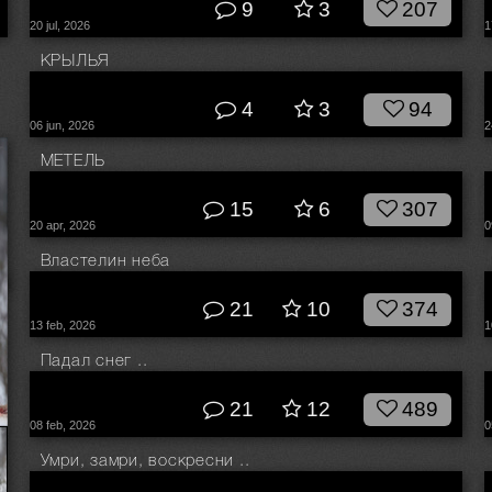
9
3
207
20 jul, 2026
1
КРЫЛЬЯ
© Влад Соколовский
4
3
94
06 jun, 2026
2
МЕТЕЛЬ
© Влад Соколовский
15
6
307
20 apr, 2026
0
Властелин неба
© Влад Соколовский
21
10
374
13 feb, 2026
1
Падал снег ..
© Влад Соколовский
21
12
489
08 feb, 2026
0
Умри, замри, воскресни ..
© Влад Соколовский