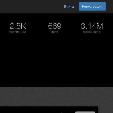
Регистрация
Войти
2.5K
669
3.14M
подписчики
фото
просм. фото