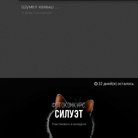
Шумел камыш ..
© Влад Соколовский
32 дней(я) осталось
Фотоконкурс:
Силуэт
Участвовать в конкурсе