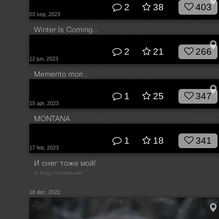
2
38
403
03 sep, 2023
Winter Is Coming..
© Влад Соколовский
2
21
266
12 jun, 2023
Memento mori..
© Влад Соколовский
1
25
347
15 apr, 2023
MONTANA
© Влад Соколовский
1
18
341
17 feb, 2023
И снег тоже мой!
© Влад Соколовский
18 dec, 2022