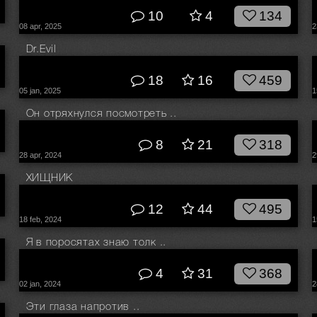
10
4
134
08 apr, 2025
2
Dr.Evil
© Влад Соколовский
18
16
459
05 jan, 2025
1
Он отряхнулся посмотреть ..
© Влад Соколовский
8
21
318
28 apr, 2024
2
ХИЩНИК
© Влад Соколовский
12
44
495
18 feb, 2024
1
Я в поросятах знаю толк ..
© Влад Соколовский
4
31
368
02 jan, 2024
2
Эти глаза напротив ..