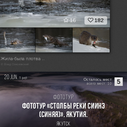
16
182
Жила-была плотва ..
© Влад Соколовский
20 jun.
11
дней
Осталось мест
5
всего мест: 10
Фототур
Фототур «Столбы реки Сиинэ
(Синяя)». Якутия.
Якутск