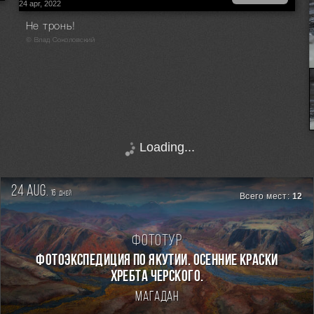
24 apr, 2022
Не тронь!
© Влад Соколовский
Loading...
24 aug.
16
дней
Всего мест:
12
Фототур
ФОТОЭКСПЕДИЦИЯ ПО ЯКУТИИ. ОСЕННИЕ КРАСКИ
ХРЕБТА ЧЕРСКОГО.
Магадан