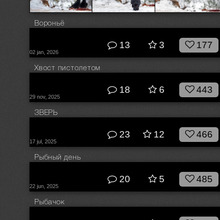
Вороньё
© Влад Соколовский
13
3
177
02 jan, 2026
Хвост пистолетом
© Влад Соколовский
18
6
443
29 nov, 2025
ЗВЕРЬ
© Влад Соколовский
23
12
466
17 jul, 2025
Рыбный день
© Влад Соколовский
20
5
485
22 jun, 2025
Рыбачок
© Влад Соколовский