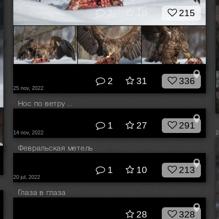
2
10
215
2
31
336
Орлан-белохвост
25 nov, 2022
© Влад Соколовский
Нос по ветру ..
© Влад Соколовский
1
27
291
14 nov, 2022
2
Февральская метель
© Влад Соколовский
1
10
213
20 jul, 2022
Глаза в глаза
© Влад Соколовский
28
328