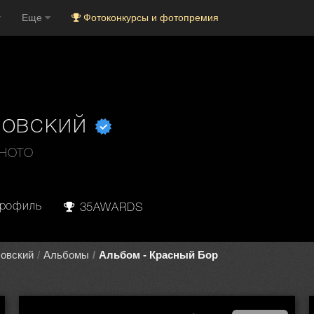
Еще
Фотоконкурсы и фотопремия
ловский
PHOTO
рофиль
35AWARDS
овский
Альбомы
Альбом - Красный Бор