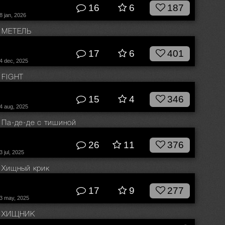
16
6
187
8 jan, 2026
МЕТЕЛЬ
© Влад Соколовский
17
6
401
4 dec, 2025
FIGHT
© Влад Соколовский
15
4
346
4 aug, 2025
Па-де-де с тишиной
© Влад Соколовский
26
11
376
3 jul, 2025
Хищный крик
© Влад Соколовский
17
9
277
3 may, 2025
ХИЩНИК
© Влад Соколовский