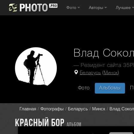
Фото
Авторы
Лучшее
Влад Соко
— Резидент сайта 35
Беларусь
(
Минск
)
Фото
Альбомы
П
Главная
Фотографы
Беларусь
Минск
Влад Сокол
Красный Бор
альбом