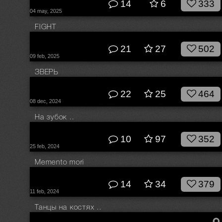
14
6
333
04 may, 2025
FIGHT
© Влад Соколовский
21
27
502
09 feb, 2025
ЗВЕРЬ
© Влад Соколовский
22
25
464
08 dec, 2024
На зубок ..
© Влад Соколовский
10
97
352
25 feb, 2024
Memento mori
© Влад Соколовский
14
34
379
11 feb, 2024
Танцы на костях ..
© Влад Соколовский