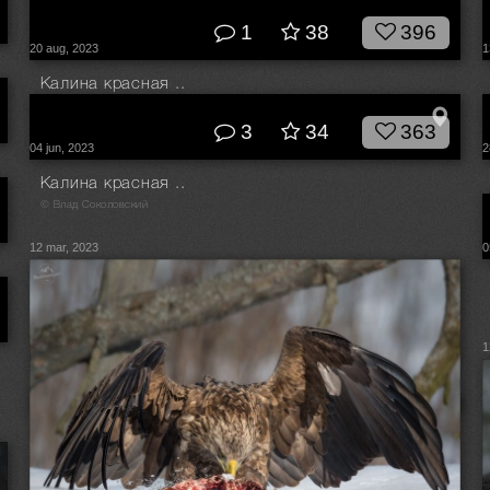
© Влад Соколовский
1
38
396
20 aug, 2023
1
Калина красная ..
© Влад Соколовский
3
34
363
04 jun, 2023
2
Калина красная ..
© Влад Соколовский
12 mar, 2023
0
1