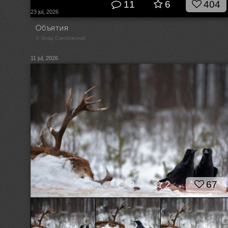
11
6
404
23 jul, 2026
Объятия
© Влад Соколовский
11 jul, 2026
3
2
67