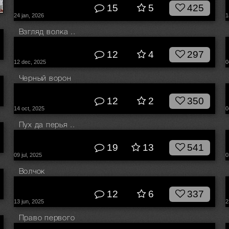
15
5
425
24 jan, 2026
1
Взгляд волка ..
© Влад Соколовский
12
4
297
12 dec, 2025
0
Черный ворон
© Влад Соколовский
12
2
350
14 oct, 2025
0
Пух да перья ..
© Влад Соколовский
19
13
541
09 jul, 2025
0
Волчок
© Влад Соколовский
12
6
337
13 jun, 2025
2
Право первого
© Влад Соколовский