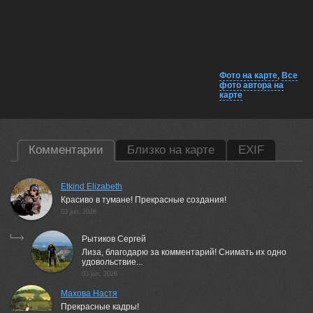
Фото на карте
,
Все
фото автора на
карте
Комментарии
Близко на карте
EXIF
Etkind Elizabeth
Красиво в тумане! Прекрасные создания!
03 jun, 2026
Рытиков Сергей
Лиза, благодарю за комментарий! Снимать их одно
удовольствие...
03 jun, 2026
Махова Настя
Прекрасные кадры!