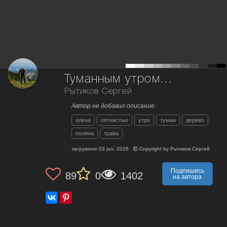
Туманным утром...
Рытиков Сергей
Автор не добавил описание.
олени
пятнистые
утро
туман
дерево
поляна
трава
загружено
03 jun, 2026
Copyright by
Рытиков Сергей
Подпишись
89
0
1402
на автора