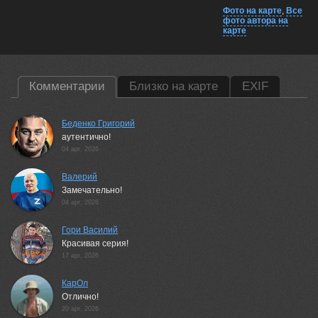
Фото на карте
,
Все
фото автора на
карте
Комментарии
Близко на карте
EXIF
Беденко Григорий
аутентично!
04 apr, 2026
Валерий
Замечательно!
04 apr, 2026
Гори Василий
Красивая серия!
17 apr, 2026
КарОл
Отлично!
20 apr, 2026