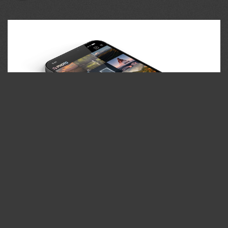
35PHOTO Mobile App
Загружайте работы на сайт прямо из мобильного
приложения. Ставьте лайки, подписывайтесь на других
участников, оставляйте комментарии. Возможность
смотреть за тем кто поставил вам лайк, а так же
возможность загружать работы в приложение
участникам не прошедшим модерацию.