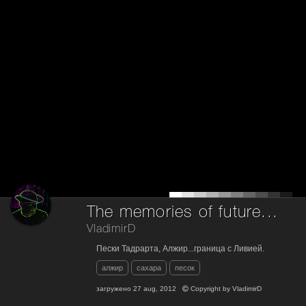
Тhe memories of future...
VladimirD
Пески Тадрарта, Алжир...граница с Ливией.
алжир
сахара
песок
загружено
27 aug, 2012
Copyright by
VladimirD