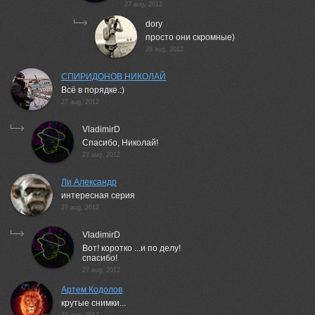
27 aug, 2012
dory
просто они скромные)
28 aug, 2012
СПИРИДОНОВ НИКОЛАЙ
Всё в порядке.:)
27 aug, 2012
VladimirD
Спасибо, Николай!
27 aug, 2012
Ли Александр
интересная серия
27 aug, 2012
VladimirD
Вот! коротко ...и по делу!
спасибо!
27 aug, 2012
Артем Кодолов
крутые снимки...