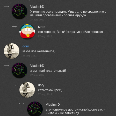
VladimirD
У меня не все в порядке, Миша...но по сравнению с
вашими проблемами - полная ерунда...
27 aug, 2012
Moro
это хорошо, Вова! (вздохнув с облегчением)
27 aug, 2012
dory
какое все желтенькое)
27 aug, 2012
VladimirD
а вы - наблюдательный!
27 aug, 2012
dory
есть такой грех(
27 aug, 2012
VladimirD
это - огромное достоинство! кроме вас -
никто ж и не заметил)!