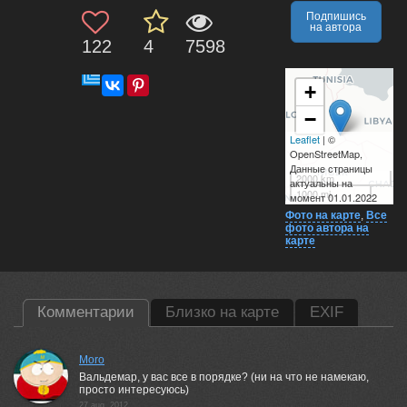
Подпишись
на автора
122
4
7598
+
−
Leaflet
| ©
OpenStreetMap,
Данные страницы
2000 km
актуальны на
1000 mi
момент 01.01.2022
Фото на карте
,
Все
фото автора на
карте
Комментарии
Близко на карте
EXIF
Moro
Вальдемар, у вас все в порядке? (ни на что не намекаю,
просто интересуюсь)
27 aug, 2012