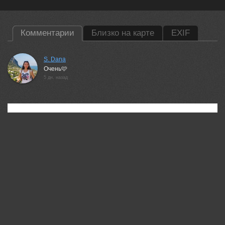
Комментарии
Близко на карте
EXIF
S. Dana
Очень🩷
5 дн. назад