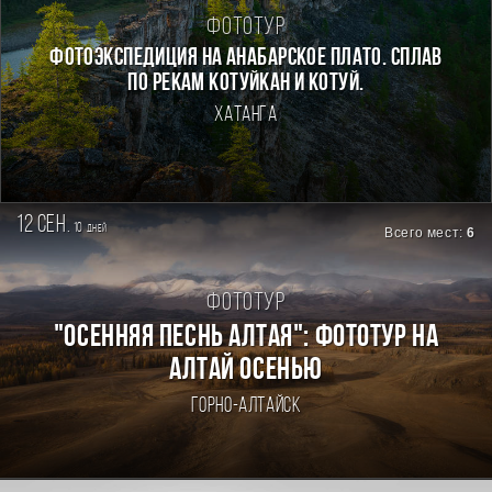
Фототур
Фотоэкспедиция на Анабарское плато. Сплав
по рекам Котуйкан и Котуй.
Хатанга
12 сен.
10
дней
Всего мест:
6
Фототур
"ОСЕННЯЯ ПЕСНЬ АЛТАЯ": ФОТОТУР НА
АЛТАЙ ОСЕНЬЮ
Горно-Алтайск