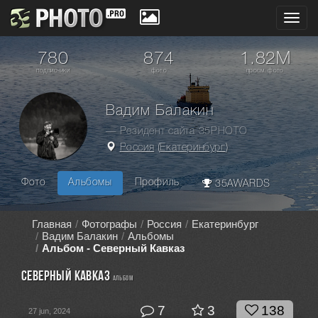
Toggl
navig
780
874
1.82M
подписчики
фото
просм. фото
Вадим Балакин
— Резидент сайта 35PHOTO
Россия
(
Екатеринбург
)
Фото
Альбомы
Профиль
35AWARDS
Главная
Фотографы
Россия
Екатеринбург
Вадим Балакин
Альбомы
Альбом - Северный Кавказ
Северный Кавказ
альбом
7
3
138
27 jun, 2024