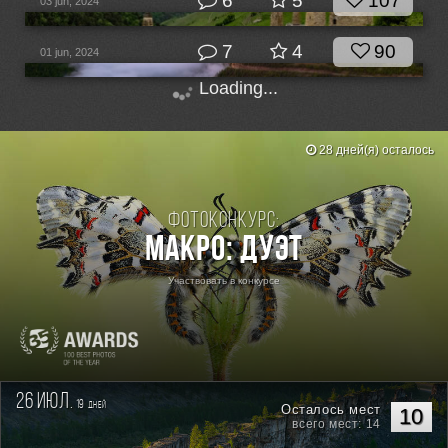
6
5
107
03 jun, 2024
7
4
90
01 jun, 2024
Loading...
28 дней(я) осталось
Фотоконкурс:
Макро: Дуэт
Участвовать в конкурсе
26 июл.
19
дней
Осталось мест
10
всего мест: 14