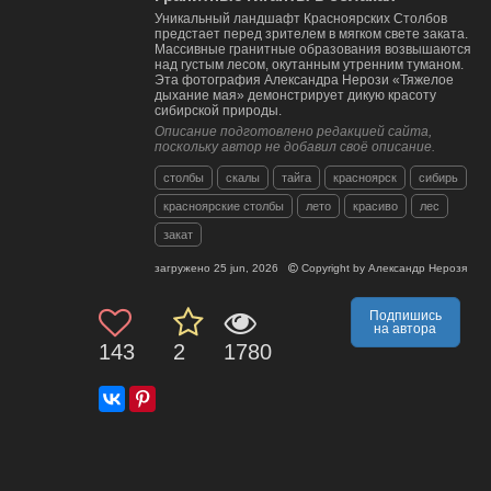
Уникальный ландшафт Красноярских Столбов
предстает перед зрителем в мягком свете заката.
Массивные гранитные образования возвышаются
над густым лесом, окутанным утренним туманом.
Эта фотография Александра Нерози «Тяжелое
дыхание мая» демонстрирует дикую красоту
сибирской природы.
Описание подготовлено редакцией сайта,
поскольку автор не добавил своё описание.
столбы
скалы
тайга
красноярск
сибирь
красноярские столбы
лето
красиво
лес
закат
загружено
25 jun, 2026
Copyright by
Александр Нерозя
Подпишись
на автора
143
2
1780