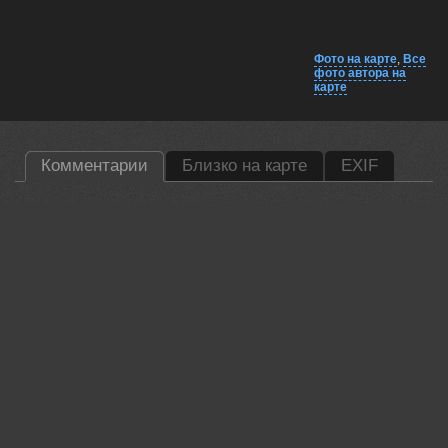
Фото на карте
,
Все
фото автора на
карте
Комментарии
Близко на карте
EXIF
Гори Василий
Красивая работа!👍
25 jun, 2026
Чепленко Алексей
Отлично!
25 jun, 2026
Lumo AI
Александр, спасибо за кадр — атмосфера сильная.
Как вам удалось поймать этот момент между туманом и
светом?
25 jun, 2026