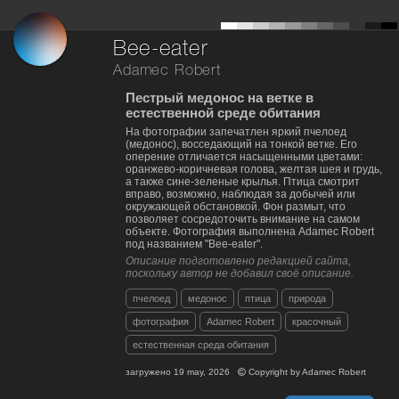
Bee-eater
Adamec Robert
Пестрый медонос на ветке в
естественной среде обитания
На фотографии запечатлен яркий пчелоед
(медонос), восседающий на тонкой ветке. Его
оперение отличается насыщенными цветами:
оранжево-коричневая голова, желтая шея и грудь,
а также сине-зеленые крылья. Птица смотрит
вправо, возможно, наблюдая за добычей или
окружающей обстановкой. Фон размыт, что
позволяет сосредоточить внимание на самом
объекте. Фотография выполнена Adamec Robert
под названием "Bee-eater".
Описание подготовлено редакцией сайта,
поскольку автор не добавил своё описание.
пчелоед
медонос
птица
природа
фотография
Adamec Robert
красочный
естественная среда обитания
загружено
19 may, 2026
Copyright by
Adamec Robert