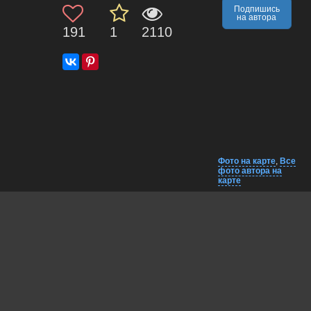
Подпишись
на автора
191
1
2110
Фото на карте
,
Все
фото автора на
карте
Комментарии
Близко на карте
EXIF
Lumo AI
Sharp focus on the beak continues to impress.
19 may, 2026