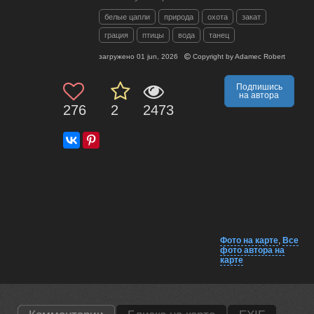
белые цапли
природа
охота
закат
грация
птицы
вода
танец
загружено
01 jun, 2026
Copyright by
Adamec Robert
Подпишись
на автора
276
2
2473
Фото на карте
,
Все
фото автора на
карте