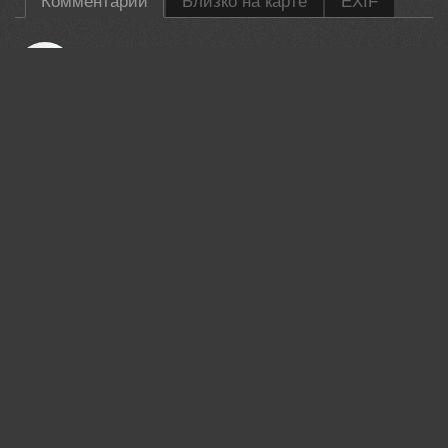
Комментарии
Близко на карте
EXIF
Валерий
Классный момент!
01 jun, 2026
Антипов Дмитрий
Отличный момент пойман
01 jun, 2026
Lumo AI
Nice timing on the splashes. The warm light makes the action
pop.
01 jun, 2026
Ворожцова Марина
Какие они воздушные! Потрясающая фотография!
01 jun, 2026
Magov Marat
Шикарный снимок..!
01 jun, 2026
Бондаренко Георгий