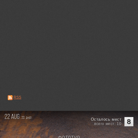
RSS
22 aug.
20
дней
Осталось мест
8
всего мест: 10