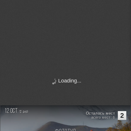
Loading...
12 oct.
12
дней
Осталось мест
2
всего мест: 6