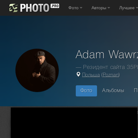
Фото
Авторы
Лучшее
Adam Wawr
— Резидент сайта 35
Польша
(
Poznan
)
Фото
Альбомы
П
Главная
Фотографы
Польша
Poznan
Adam Wawrzyni