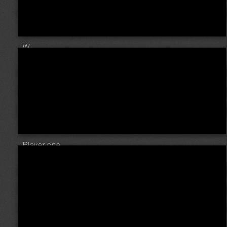
W.
Player one ...