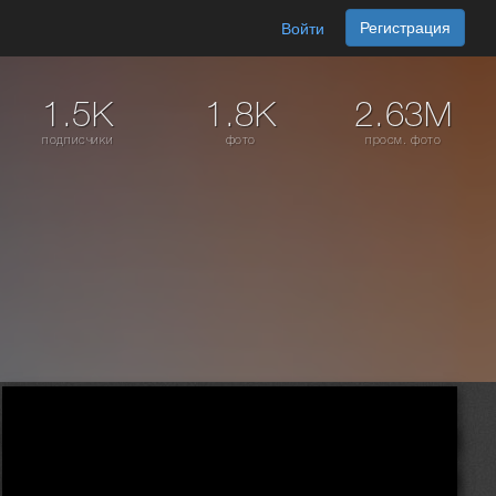
Регистрация
Войти
1.5K
1.8K
2.63M
подписчики
фото
просм. фото