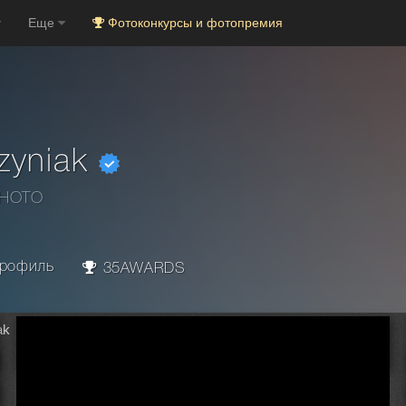
Еще
Фотоконкурсы и фотопремия
zyniak
PHOTO
рофиль
35AWARDS
ak