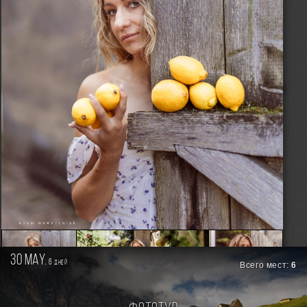
30 may.
6
дней
Всего мест:
6