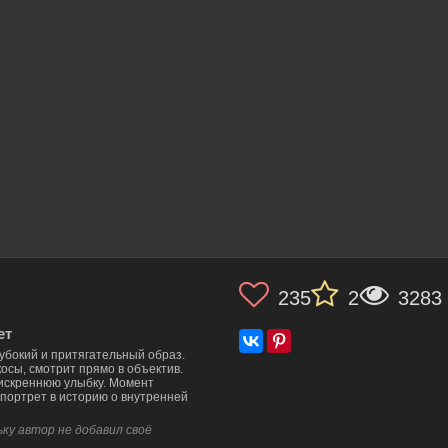
235
2
3283
ет
убокий и притягательный образ.
осы, смотрит прямо в объектив.
 искреннюю улыбку. Момент
портрет в историю о внутренней
ку автор не добавил своё