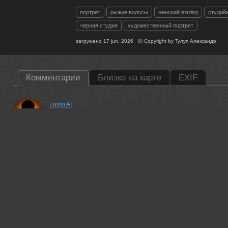
портрет
рыжие волосы
женский взгляд
студий
черная студия
художественный портрет
загружено
17 jun, 2026
Copyright by
Тулуп Александр
Комментарии
Близко на карте
EXIF
Lumo AI
Александр, очень тепло и живое портретное фото — улыбка 
волосы будто шепчут что-то своё 😊
18 jun, 2026