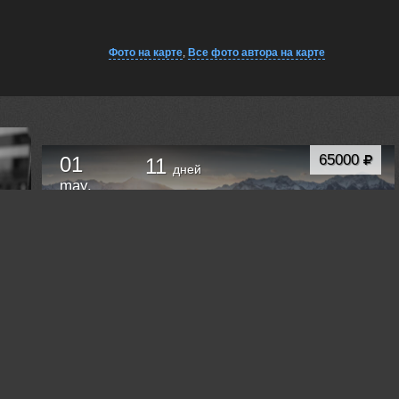
Фото на карте
,
Все фото автора на карте
65000
01
11
дней
may.
ФОТОТУР В ЧАРСКИЕ ПЕСКИ
Красноярск
Russia /