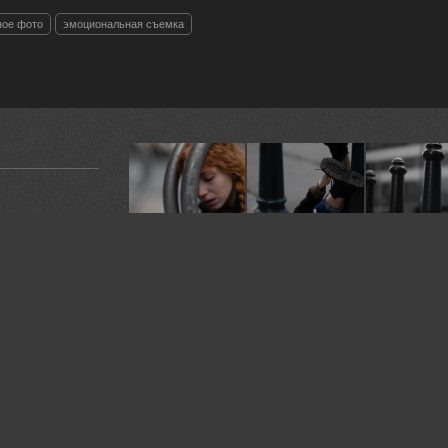
ное фото
эмоциональная съемка
заходит, а