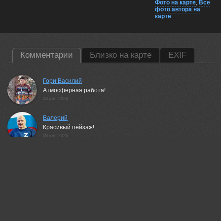
Фото на карте
,
Все
фото автора на
карте
Комментарии
Близко на карте
EXIF
Гори Василий
Атмосферная работа!
03 jun, 2026
Валерий
Красивый пейзаж!
03 jun, 2026
Рубинова Елена
очень красивый, выразительный пейзаж!
03 jun, 2026