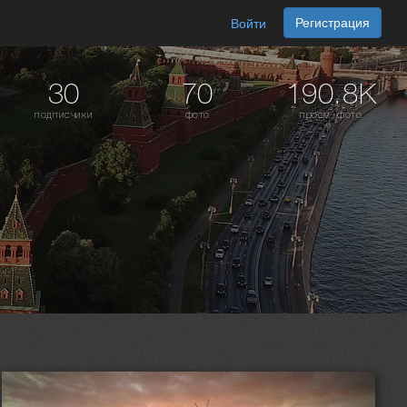
Регистрация
Войти
30
70
190.8K
подписчики
фото
просм. фото