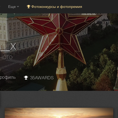
Еще
Фотоконкурсы и фотопремия
___X
PHOTO
рофиль
35AWARDS