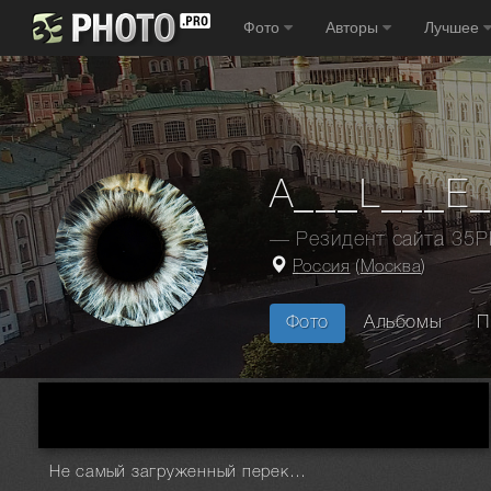
Фото
Авторы
Лучшее
A___L___E
— Резидент сайта 35
Россия
(
Москва
)
Фото
Альбомы
П
Главная
Фотографы
Россия
Москва
A___L___E___X
Не самый загруженный перекресток в городе!