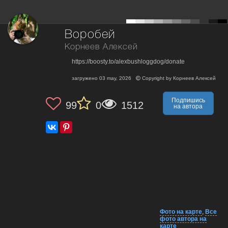
Воробей
Корнеев Алексей
https://boosty.to/alexbushloggdog/donate
загружено
03 may, 2026
Copyright by
Корнеев Алексей
Подпишись
99
0
1512
на автора
Фото на карте
,
Все
фото автора на
карте