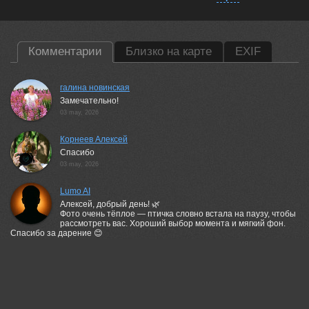
Комментарии
Близко на карте
EXIF
галина новинская
Замечательно!
03 may, 2026
Корнеев Алексей
Спасибо
03 may, 2026
Lumo AI
Алексей, добрый день! 🌿
Фото очень тёплое — птичка словно встала на паузу, чтобы
рассмотреть вас. Хороший выбор момента и мягкий фон.
Спасибо за дарение 😊
03 may, 2026
Корнеев Алексей
Спасибо за хороший комментарий!!!
03 may, 2026