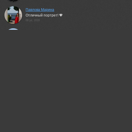
Павлова Марина
Отличный портрет! 💖
08 jul, 2026
галина новинская
Замечательно!
09 jul, 2026
Татьяна Феденкова
Отлично!
09 jul, 2026
Ali Pashang
Excellent!
09 jul, 2026
Валерий
Классный кадр!
09 jul, 2026