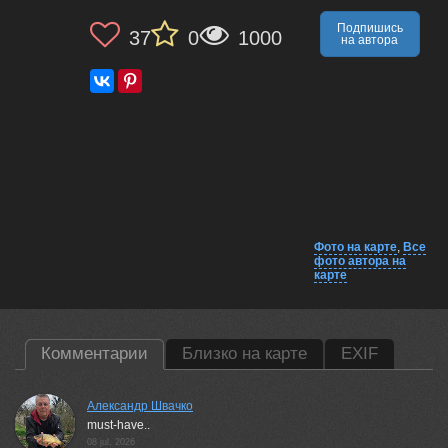
Подпишись
37
0
1000
на автора
Фото на карте
,
Все
фото автора на
карте
Комментарии
Близко на карте
EXIF
Александр Швачко
must-have..
08 jul, 2026