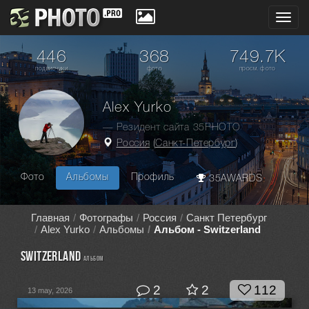
Toggl
navig
446
368
749.7K
подписчики
фото
просм. фото
Alex Yurko
— Резидент сайта 35PHOTO
Россия
(
Санкт-Петербург
)
Фото
Альбомы
Профиль
35AWARDS
Главная
Фотографы
Россия
Санкт Петербург
Alex Yurko
Альбомы
Альбом - Switzerland
Switzerland
альбом
2
2
112
13 may, 2026