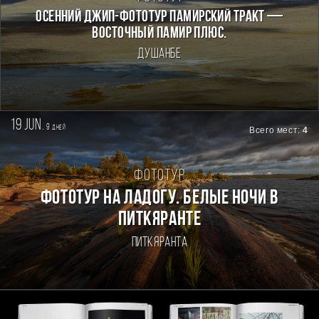
Осенний джип-фототур Памирский Тракт —
Восточный Памир плюс.
Душанбе
19 jun.
9
дней
Всего мест:
4
Фототур
Фототур на Ладогу. Белые ночи в
Питкяранте
Питкяранта