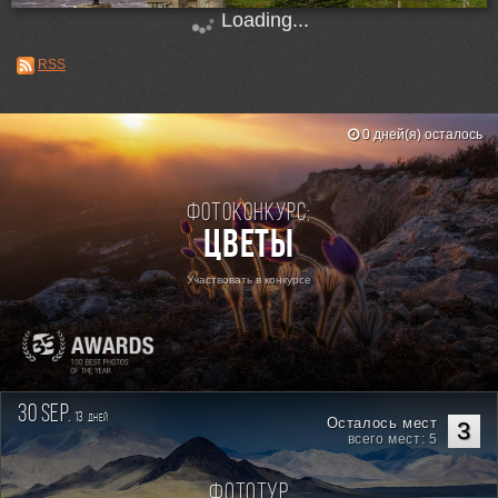
Loading...
RSS
0 дней(я) осталось
Фотоконкурс:
Цветы
Участвовать в конкурсе
30 sep.
13
дней
Осталось мест
3
всего мест: 5
Фототур