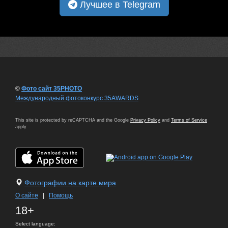
Лучшее в Telegram
©
Фото сайт 35PHOTO
Международный фотоконкурс 35AWARDS
This site is protected by reCAPTCHA and the Google
Privacy Policy
and
Terms of Service
apply.
Фотографии на карте мира
О сайте
|
Помощь
18+
Select language: