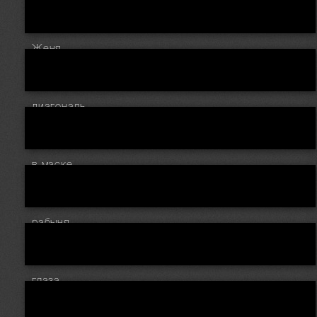
Женя
диагональ
в маске
рабыня
глаза