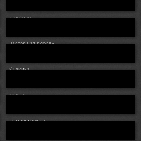
вечерело
Настоящая любовь
У камина
Хельга
противоречивая