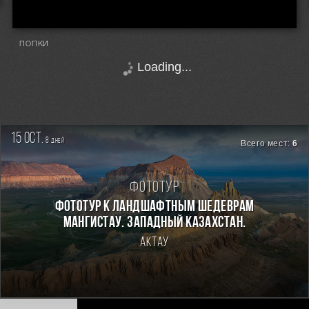
попки
Loading...
15 oct.
8
дней
Всего мест:
6
Фототур
Фототур к ландшафтным шедеврам
Мангистау. Западный Казахстан.
Актау