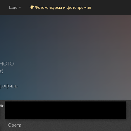
Еще
Фотоконкурсы и фотопремия
PHOTO
г
)
рофиль
dio
Света