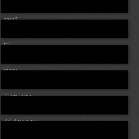
Anna2
***
Утром
Станислава
п[о\а]стельная