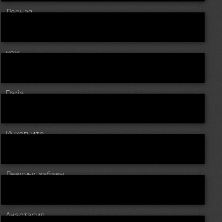
Лесная
нож
Daria
Инкогнито
Девичьи забавы
Анастасия