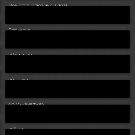
Мой друг, художник и поэт..
Брюнетка
bdsm-игры
прогулка
офис-менеджер
рабыня