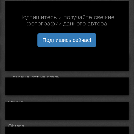
Подпишитесь и получайте свежие
фотографии данного автора
Подпишись сейчас!
...палец в рот не клади...
Оксана
Oksana