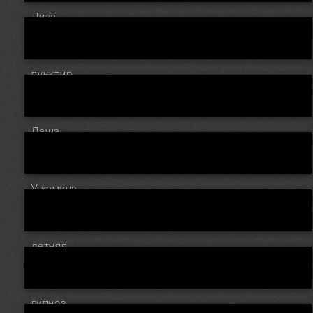
Лиза
пунктир
Даша
У камина
летняя
гипноз