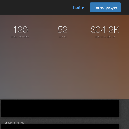
Регистрация
Войти
120
52
304.2K
подписчики
фото
просм. фото
Stanislava