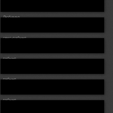
Любимая
секс-рабыня
рабыня
рабыня
рабыня