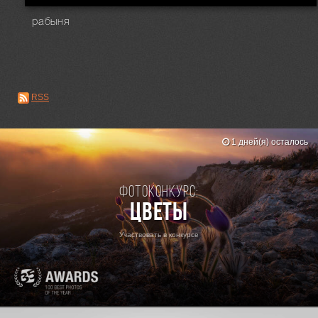
рабыня
RSS
1 дней(я) осталось
Фотоконкурс:
Цветы
Участвовать в конкурсе