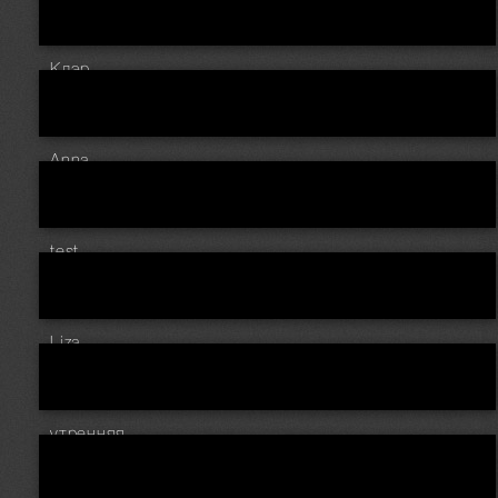
Клэр
Anna
test
Liza
утренняя