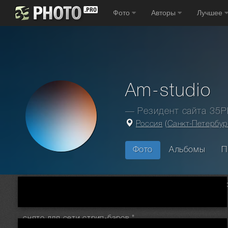
Фото
Авторы
Лучшее
Am-studio
— Резидент сайта 35
Россия
(
Санкт-Петербур
Фото
Альбомы
П
Главная
Фотографы
Россия
Санкт Петербург
Am-stu
снято для сети стрип-баров "Zажигалка