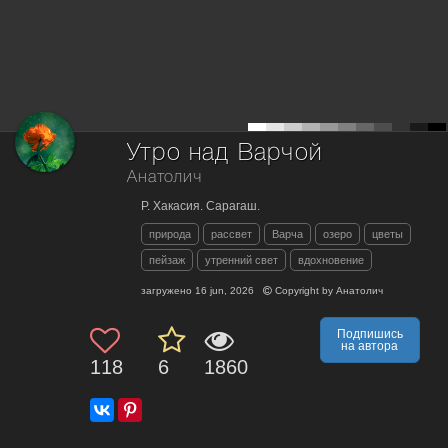
Утро над Варчой
Анатолич
Р. Хакасия. Сарагаш.
природа
рассвет
Варча
озеро
цветы
пейзаж
утренний свет
вдохновение
загружено
16 jun, 2026
Copyright by
Анатолич
Подпишись
на автора
118
6
1860