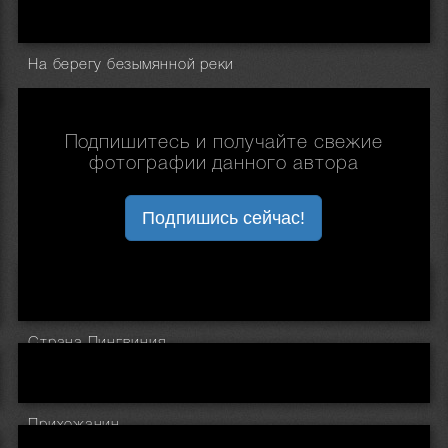
На берегу безымянной реки
Подпишитесь и получайте свежие
фотографии данного автора
Подпишись сейчас!
Страна Пингвиния
Прихожанин