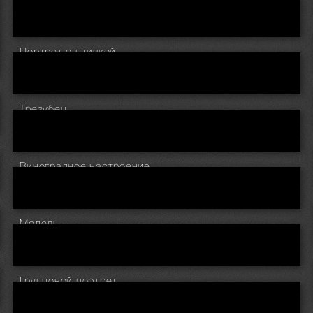
Портрет с птичкой
Трезубец
Виноградное настроение
Модель
Групповой портрет