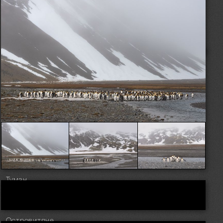
Туман
Островитяне