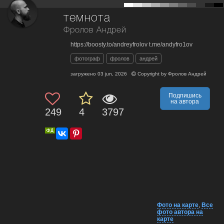
темнота
Фролов Андрей
https://boosty.to/andreyfrolov t.me/andyfro1ov
фотограф
фролов
андрей
загружено
03 jun, 2026
Copyright by
Фролов Андрей
Подпишись
на автора
249
4
3797
Фото на карте
,
Все
фото автора на
карте