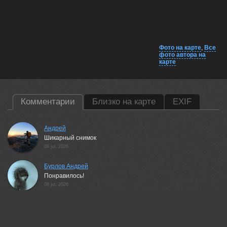
Фото на карте
,
Все
фото автора на
карте
Комментарии
Близко на карте
EXIF
Андрей
Шикарный снимок
08 jul, 2026
Бурлов Андрей
Понравилось!
08 jul, 2026
Валерий
Красивый пейзаж!
09 jul, 2026