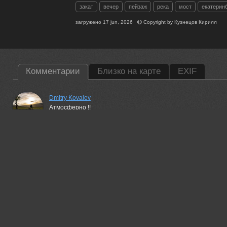
закат
вечер
пейзаж
река
мост
екатерин
загружено
17 jun, 2026
Copyright by
Кузнецов Кирилл
Комментарии
Близко на карте
EXIF
Dmitry Kovalev
Атмосферно !!
18 jun, 2026