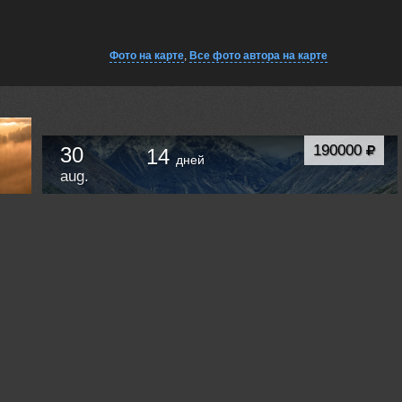
Фото на карте
,
Все фото автора на карте
190000
30
14
дней
aug.
Фотоэкспедиция — «Колымская осень на Юге».
Золотая осень в южных отрогах горной
системы Черского. Хребет Оханджа. Озеро Юг.
Сусуман
Russia /