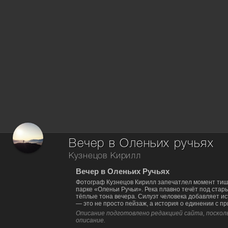
Вечер в Оленьих ручьях
Кузнецов Кирилл
Вечер в Оленьих Ручьях
Фотограф Кузнецов Кирилл запечатлел момент тиш
парке «Оленьи Ручьи». Река плавно течёт под стар
тёплые тона вечера. Силуэт человека добавляет и
— это не просто пейзаж, а история о единении с п
Описание подготовлено редакцией сайта, посколь
описание.