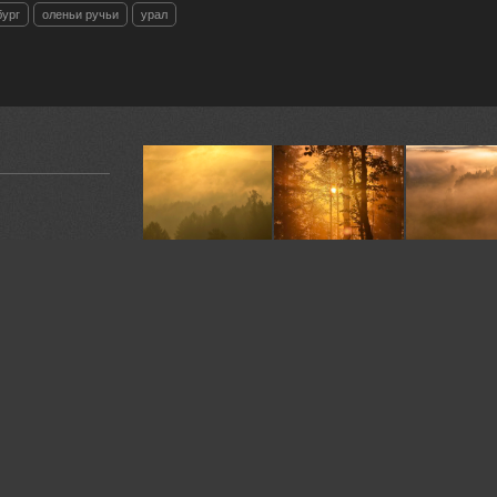
бург
оленьи ручьи
урал