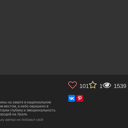
101
1
1539
ины на закате в национальном
ым мостом, а небо окрашено в
стории глубину и эмоциональность
риродой на Урале.
ку автор не добавил своё