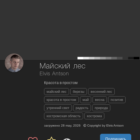
Майский лес
Elvis Antson
Красота в простом
майский лес
березы
весенний лес
красота в простом
май
весна
позитив
утренний свет
радость
природа
костромская область
кострома
загружено
28 may, 2026
Copyright by
Elvis Antson
Подпишись