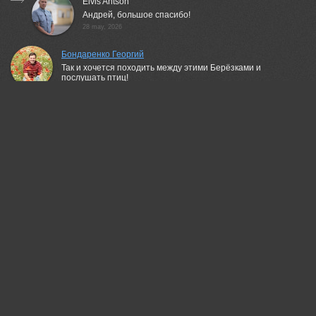
Elvis Antson
Андрей, большое спасибо!
28 may, 2026
Бондаренко Георгий
Так и хочется походить между этими Берёзками и
послушать птиц!
28 may, 2026
Elvis Antson
Георгий, благодарю!
28 may, 2026
Татьяна Феденкова
Красивая работа!
28 may, 2026
Elvis Antson
Татьяна, огромное спасибо!
28 may, 2026
Валерий
Красивая работа!
28 may, 2026