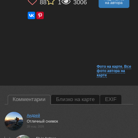
88
1
3006
на автора
Фото на карте
,
Все
фото автора на
карте
Комментарии
Близко на карте
EXIF
Андрей
Отличный снимок
28 may, 2026