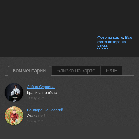
Фото на карте
,
Все
фото автора на
карте
Комментарии
Близко на карте
EXIF
Алёна Сурнина
Красивая работа!
16 may, 2026
Бондаренко Георгий
Awesome!
16 may, 2026
Vladimir Morozov