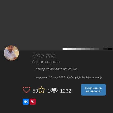
//no title
Arjunramanuja
Автор не добавил описание.
загружено
16 may, 2026
Copyright by
Arjunramanuja
Подпишись
59
1
1232
на автора