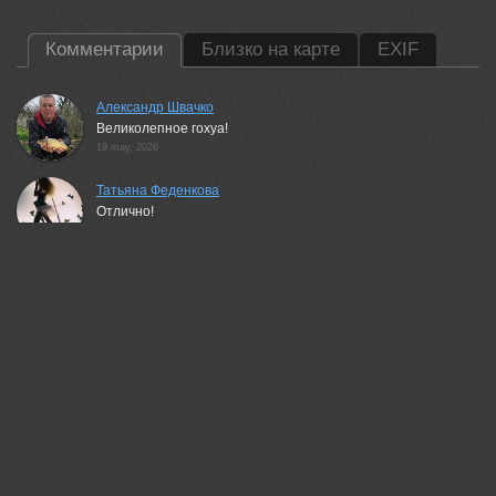
Комментарии
Близко на карте
EXIF
Александр Швачко
Великолепное гохуа!
19 may, 2026
Татьяна Феденкова
Отлично!
20 may, 2026