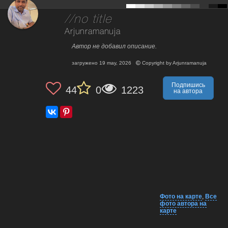
//no title
Arjunramanuja
Автор не добавил описание.
загружено
19 may, 2026
Copyright by
Arjunramanuja
Подпишись
44
0
1223
на автора
Фото на карте
,
Все
фото автора на
карте