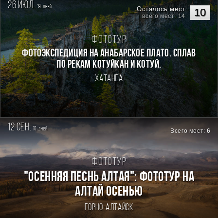
26 июл.
19
дней
Осталось мест
10
всего мест: 14
Фототур
Фотоэкспедиция на Анабарское плато. Сплав
по рекам Котуйкан и Котуй.
Хатанга
12 сен.
10
дней
Всего мест:
6
Фототур
"ОСЕННЯЯ ПЕСНЬ АЛТАЯ": ФОТОТУР НА
АЛТАЙ ОСЕНЬЮ
Горно-Алтайск