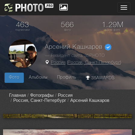
Toggl
navig
463
566
1.29M
подписчики
фото
просм. фото
Арсений Кашкаров
— Резидент сайта 35PHOTO
Россия
(
Россия, Санкт-Петербург
)
Фото
Альбомы
Профиль
35AWARDS
Главная
Фотографы
Россия
Россия, Санкт-Петербург
Арсений Кашкаров