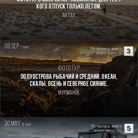
кого отпуск только летом.
Актау
09 sep.
7
дней
Осталось мест
3
всего мест: 5
Фототур
Полуострова Рыбачий и Средний. Океан,
скалы, осень и северное сияние.
Мурманск
30 may.
15
дней
Осталось мест
5
всего мест: 10