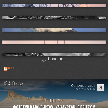
Loading...
RSS
15 aug.
9
дней
Осталось мест
3
всего мест: 6
Фототур
Фототур в Мангистау. Казахстан. Для тех у