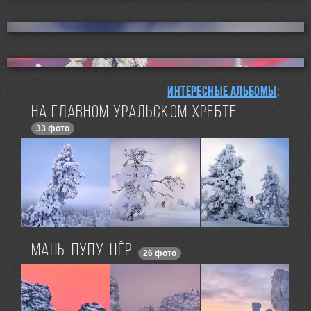
Интересные альбомы
:
На Главном Уральском хребте
33 фото
Мань-пупу-нёр
26 фото