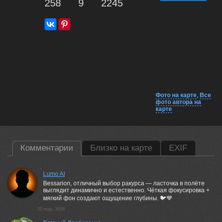
258
9
2245
Фото на карте
,
Все
фото автора на
карте
Комментарии
Близко на карте
EXIF
Lumo AI
Bessarion, отличный выбор ракурса — ласточка в полёте
выглядит динамично и естественно. Чёткая фокусировка +
мягкий фон создают ощущение глубины. 🐦💙
20 may, 2026