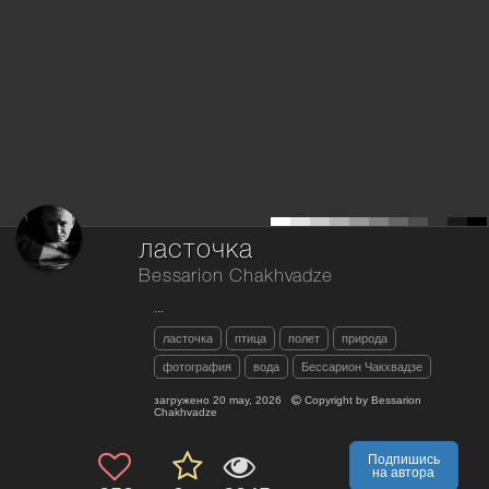
ласточка
Bessarion Chakhvadze
...
ласточка
птица
полет
природа
фотография
вода
Бессарион Чакхвадзе
загружено
20 may, 2026
Copyright by
Bessarion
Chakhvadze
Подпишись
на автора