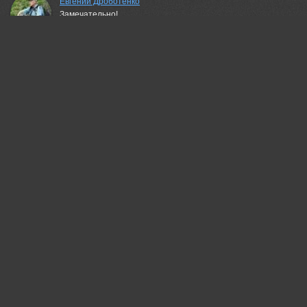
Евгений Дроботенко
Замечательно!
20 may, 2026
Андрей Брагин
Превосходен кадр ! Оч. удачно ... :))
20 may, 2026
Жгилёв Сергей
Красота!:)
20 may, 2026
Бондаренко Георгий
Шикарно снято!
20 may, 2026
Camilla Zocchi
Amazing!
21 may, 2026
КарОл
Очень!
21 may, 2026