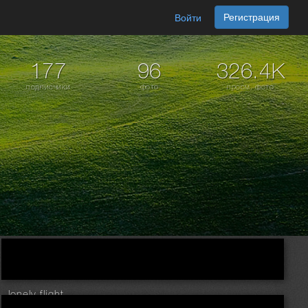
Регистрация
Войти
177
96
326.4K
подписчики
фото
просм. фото
lonely flight