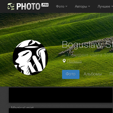
Фото
Авторы
Лучшее
Boguslaw S
— Резидент сайта 35
Польша
Фото
Альбомы
П
Главная
Фотографы
Польша
Boguslaw Strempel
Magical mist ...