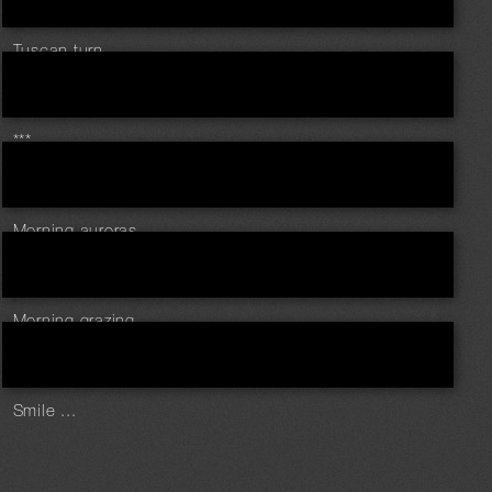
Tuscan turn ...
***
Morning auroras ...
Morning grazing
Smile ...