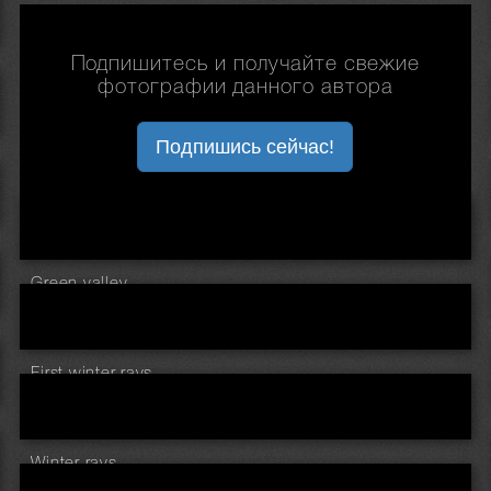
Подпишитесь и получайте свежие
фотографии данного автора
Подпишись сейчас!
Green valley ...
First winter rays ...
Winter rays ...