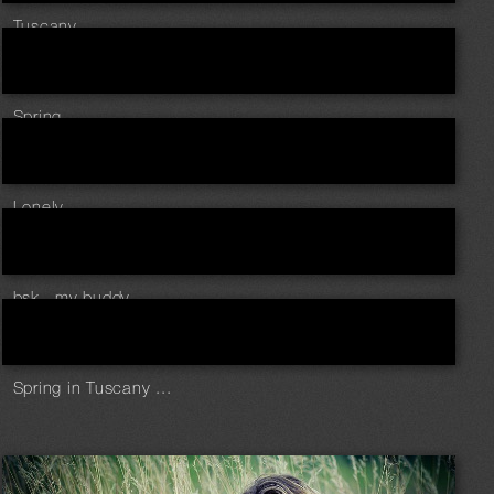
Tuscany
Spring ...
Lonely
bsk...my buddy
Spring in Tuscany ...