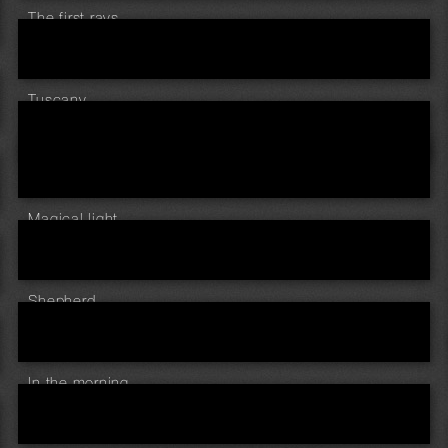
The first rays ...
Tuscany ...
Magical light ...
Shepherd ...
In the morning ...