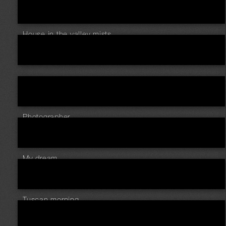
House in the valley mists ...
...
Photographer
My dream ...
Tuscan morning