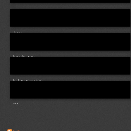
...
Tree ...
lonely tree
In the morning
***