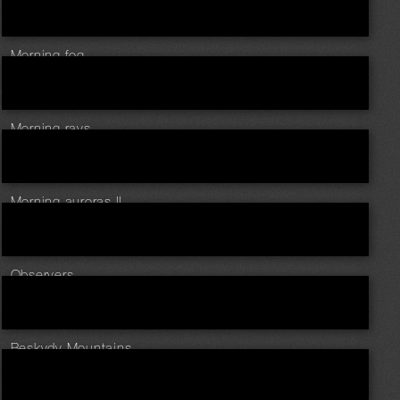
Morning fog
Morning rays ...
Morning auroras II ...
Observers ...
Beskydy Mountains ...