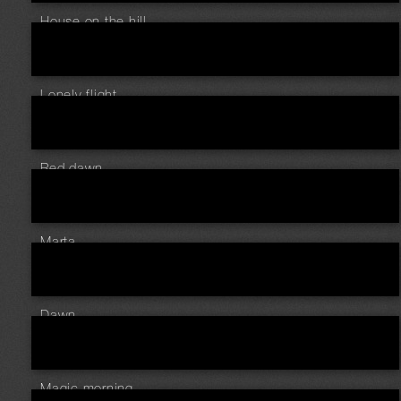
House on the hill...
Lonely flight ...
Red dawn ...
Marta.
Dawn ...
Magic morning ...