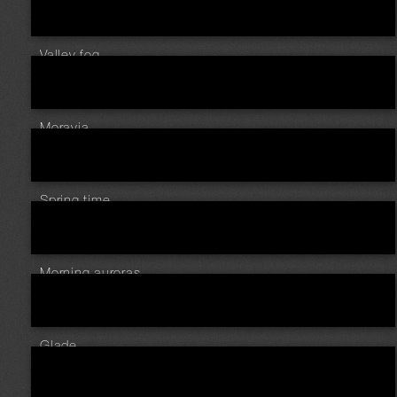
Valley fog ...
Moravia ...
Spring time ...
Morning auroras ...
Glade ...