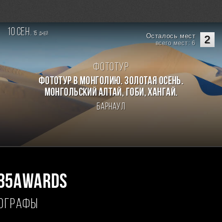
10 сен.
15
дней
Осталось мест
2
всего мест: 6
Фототур
Фототур в Монголию. Золотая осень.
Монгольский Алтай, Гоби, Хангай.
Барнаул
35AWARDS
ТОГРАФЫ