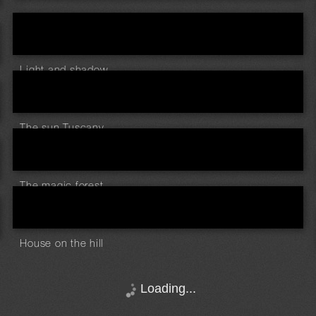
...
Light and shadow ...
The sun Tuscany ...
The magic forest ...
House on the hill
Loading...