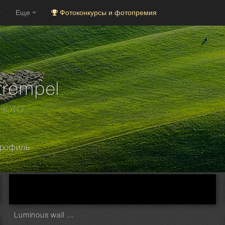
Еще
Фотоконкурсы и фотопремия
trempel
PHOTO
рофиль
Luminous wall ...