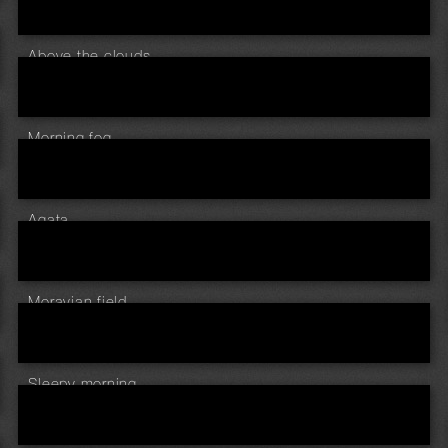
Above the clouds ...
Morning fog ...
Agata
Moravian field ...
Sleepy morning ...