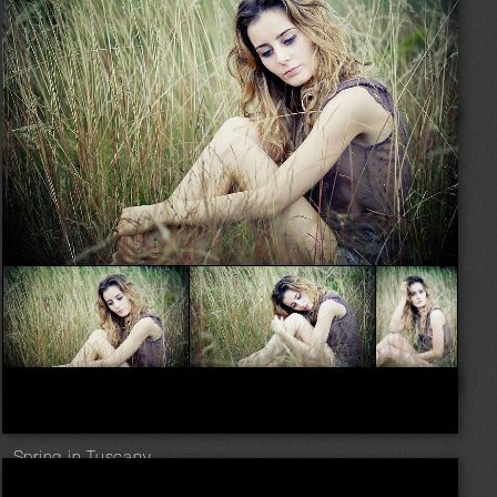
Somewhere in the meadow...
Spring in Tuscany