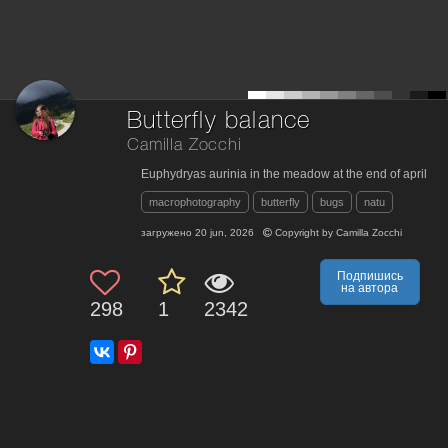
Butterfly balance
Camilla Zocchi
Euphydryas aurinia in the meadow at the end of april
macrophotography
butterfly
bugs
natu
загружено
20 jun, 2026
Copyright by
Camilla Zocchi
Подпишись
на автора
298
1
2342