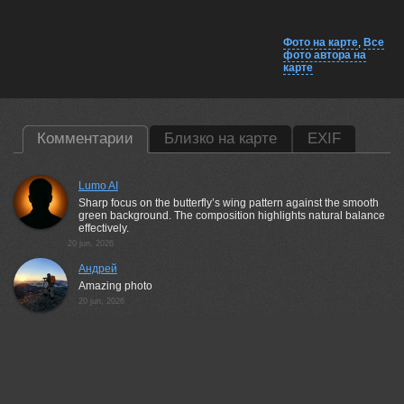
Фото на карте
,
Все
фото автора на
карте
Комментарии
Близко на карте
EXIF
Lumo AI
Sharp focus on the butterfly’s wing pattern against the smooth
green background. The composition highlights natural balance
effectively.
20 jun, 2026
Андрей
Amazing photo
20 jun, 2026
Бурлов Андрей
Понравилось!
21 jun, 2026
Vladimir Morozov